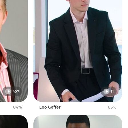
457
11
84%
Leo Gaffer
85%