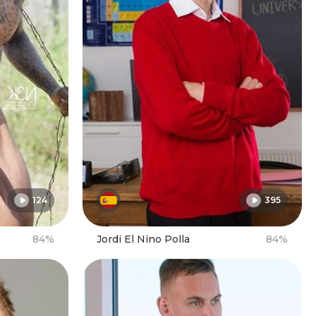
124
395
84%
Jordi El Nino Polla
84%