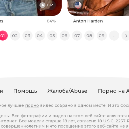
192
ns
84%
Anton Harden
01
02
03
04
05
06
07
08
09
...
я
Помощь
Жалоба/Abuse
Порно на A
мое лучшее
порно
видео собрано в одном месте. И это Сос
ены. Все фотографии и видео на этом веб сайте являются 
ернет. Все модели старше 18 лет, согласно 18 U.S.C. 2257 
ь совершеннолетним и что посещение этого веб-сайта не 