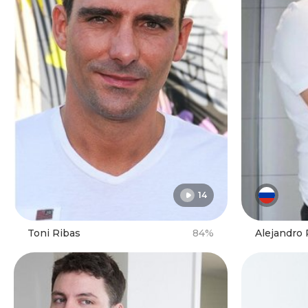
14
Toni Ribas
84%
Alejandro