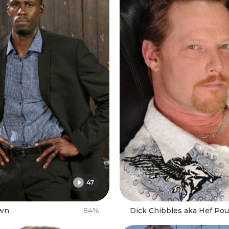
47
own
84%
Dick Chibbles aka Hef Po