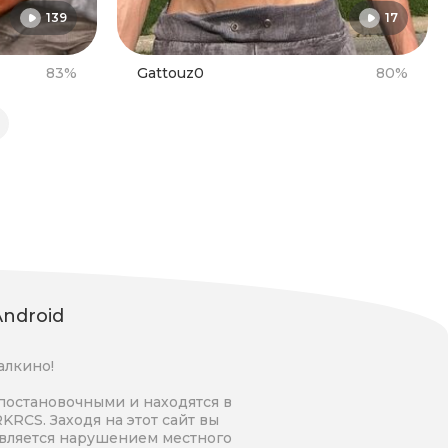
139
17
83%
Gattouz0
80%
ndroid
алкино!
постановочными и находятся в
RKRCS. Заходя на этот сайт вы
является нарушением местного