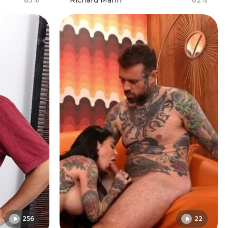
85%
Richard Mann
82%
256
22