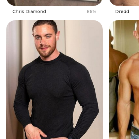
Chris Diamond
86%
Dredd