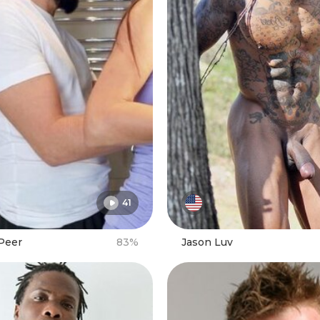
41
 Peer
83%
Jason Luv