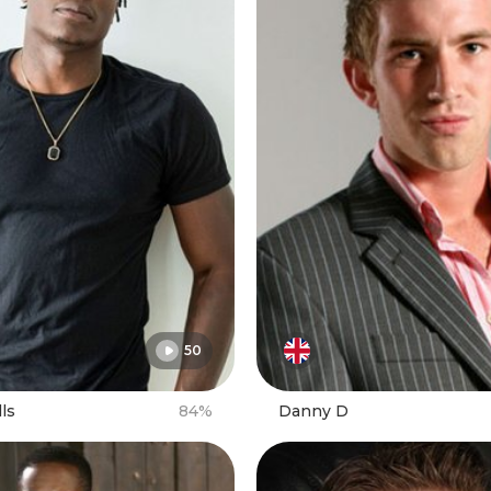
50
ls
84%
Danny D