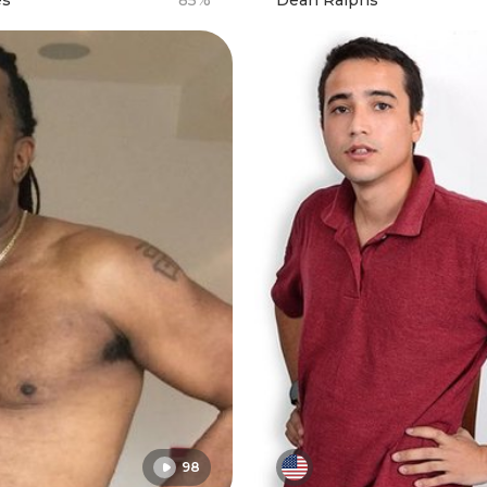
es
85%
Dean Ralphs
98