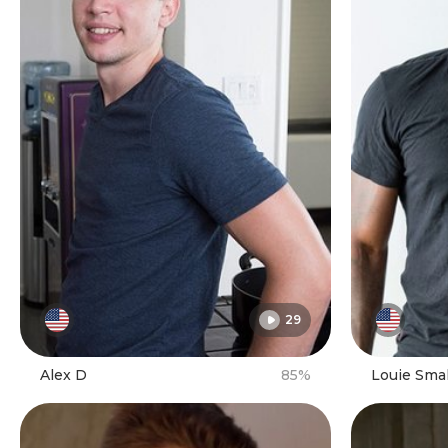
29
Alex D
85%
Louie Smal