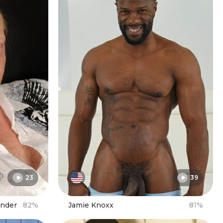
23
39
under
82%
Jamie Knoxx
81%