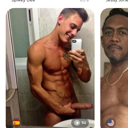
Spikey Dee
83%
Jessy Jon
94