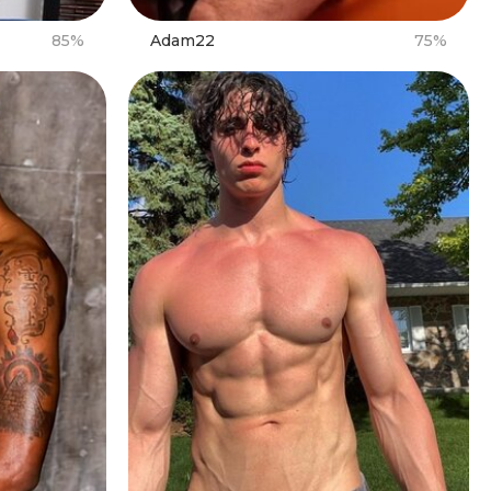
85%
Adam22
75%