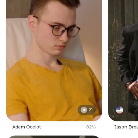
21
Adam Ocelot
82%
Jason Br