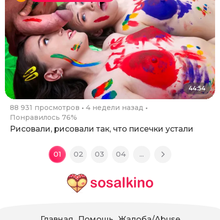
44:54
88 931 просмотров
4 недели назад
Понравилось 76%
Рисовали, рисовали так, что писечки устали
01
02
03
04
...
Главная
Помощь
Жалоба/Abuse