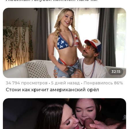
32:15
34 794 просмотров
5 дней назад
Понравилось 86%
Стони как кричит американский орёл