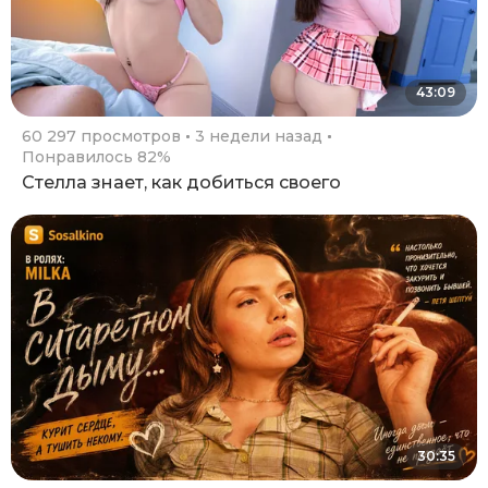
43:09
60 297 просмотров
3 недели назад
Понравилось 82%
Стелла знает, как добиться своего
30:35