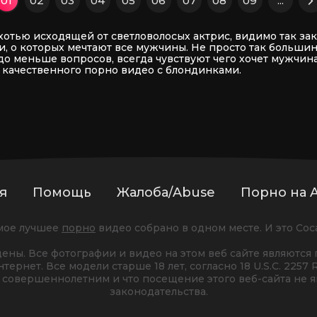
01
02
03
04
05
06
07
08
09
...
хотью исходящей от светловолосых актрис, видимо так за
и, о которых мечтают все мужчины. Не просто так больши
 меньше вопросов, всегда чувствуют чего хочет мужчина и
 качественного порно видео с блондинками.
я
Помощь
Жалоба/Abuse
Порно на A
мое лучшее
порно
видео собрано в одном месте. И это Сос
ены. Все фотографии и видео на этом веб сайте являются 
ернет. Все модели старше 18 лет, согласно 18 U.S.C. 2257 
ь совершеннолетним и что посещение этого веб-сайта не 
законодательства.