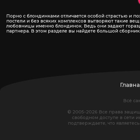
Порно с блондинками отличается особой страстью и по
постели и без всяких комплексов вытворяют такие вещ
любовницы именно блондинок. Ведь они задают гораздо
партнера. В этом разделе вы найдете большой сборник
Главна
Всё са
© 2005-2026 Все права защищ
свободном доступе в сети инт
подтверждаете, что являетес