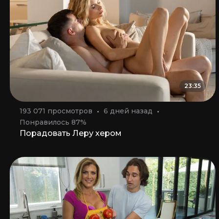
23:35
193 071 просмотров
6 дней назад
Понравилось 87%
Порадовать Леру хером