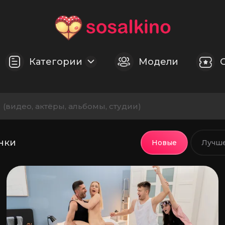
Категории
Модели
и
(видео, актёры, альбомы, студии)
нки
Новые
Лучш