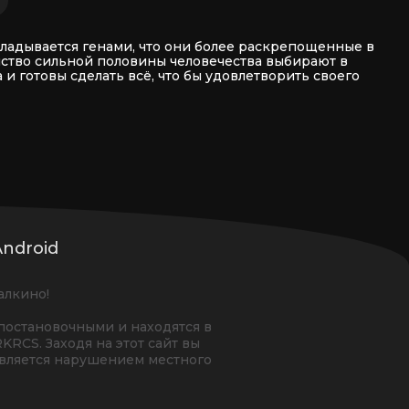
кладывается генами, что они более раскрепощенные в
нство сильной половины человечества выбирают в
 готовы сделать всё, что бы удовлетворить своего
ndroid
алкино!
постановочными и находятся в
RKRCS. Заходя на этот сайт вы
является нарушением местного