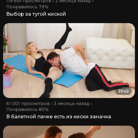
119 655 просмотров
2 месяца назад
Понравилось 79%
Выбор за тугой киской
35:42
61 001 просмотров
3 месяца назад
Понравилось 80%
В балетной пачке есть из киски заначка