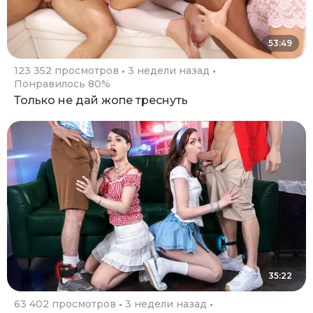
53:49
123 352 просмотров
3 недели назад
Понравилось 80%
Только не дай жопе треснуть
35:22
63 402 просмотров
3 недели назад