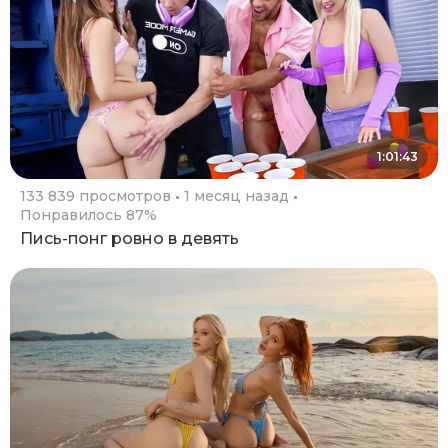
1:01:43
133 839 просмотров
1 месяц назад
Понравилось 87%
Пись-понг ровно в девять