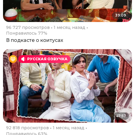
39:09
96 727 просмотров
1 месяц назад
Понравилось 77%
В подкасте о коитусах
РУССКАЯ ОЗВУЧКА
47:57
92 818 просмотров
1 месяц назад
Понравилось 63%