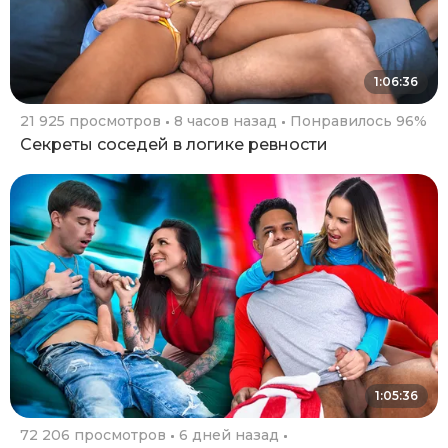
1:06:36
21 925 просмотров
8 часов назад
Понравилось 96%
Секреты соседей в логике ревности
1:05:36
72 206 просмотров
6 дней назад