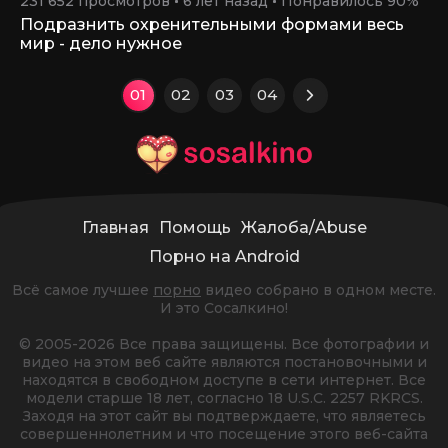
231 652 просмотров
6 лет назад
Понравилось 90%
Подразнить охренительными формами весь
мир - дело нужное
01
02
03
04
Главная
Помощь
Жалоба/Abuse
Порно на Android
Всё самое лучшее
порно
видео собрано в одном месте.
И это Сосалкино!
© 2005-2026 Все права защищены. Все фотографии и
видео на этом веб сайте являются постановочными и
находятся в свободном доступе в сети интернет. Все
модели старше 18 лет, согласно 18 U.S.C. 2257 RKRCS.
Заходя на этот сайт вы подтверждаете, что являетесь
совершеннолетним и что посещение этого веб-сайта